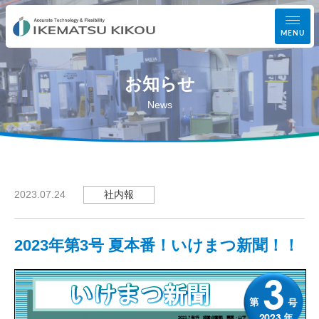
MENU
お知らせ
事業案内
News
設備紹介
加工実績
社内報
2023.07.24
会社案内
2023年第3号 夏本番！いけまつ新聞！！
お知らせ
お問い合わせ