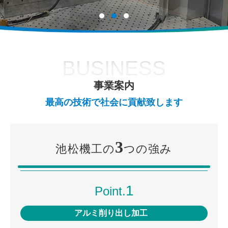
: 096-293-7666
BUSINESS
事業案内
最高の技術で社会に貢献致します
3
池松機工の
つの強み
1
Point.
アルミ削り出し加工