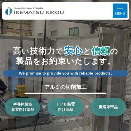
MENU
事業案内
安
心
信頼
高
技術力
い
で
と
の
設備紹介
製品
約束
を
お
いたします。
加工実績
We promise to provide you
with reliable products.
アルミの切削加工
会社案内
×
×
半導体製造
ＦＰＤ装置
お知らせ
搬送系部品
装置向け部品
向け部品
お問い合わせ