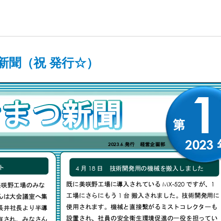
: 096-293-7666
つ新聞（祝 発行☆）