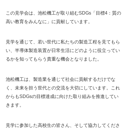
: 096-293-7666
この見学会は、池松機工が取り組むSDGs「目標4：質の
高い教育をみんなに」に貢献しています。
見学を通じて、若い世代に私たちの製造工程を見てもら
い、半導体製造装置が日常生活にどのように役立ってい
るかを知ってもらう貴重な機会となりました。
池松機工は、製造業を通じて社会に貢献するだけでな
く、未来を担う世代との交流を大切にしています。これ
からもSDGsの目標達成に向けた取り組みを推進してい
きます。
見学に参加した高校生の皆さん、そして協力してくださ