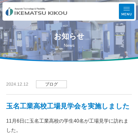
MENU
お知らせ
事業案内
News
設備紹介
加工実績
ブログ
2024.12.12
会社案内
玉名工業高校工場見学会を実施しました
お知らせ
11月6日に玉名工業高校の学生40名が工場見学に訪れま
お問い合わせ
した。