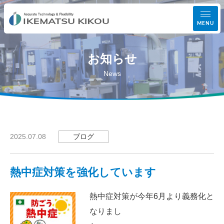
MENU
お知らせ
事業案内
News
設備紹介
加工実績
ブログ
2025.07.08
会社案内
熱中症対策を強化しています
お知らせ
熱中症対策が今年6月より義務化と
お問い合わせ
なりまし