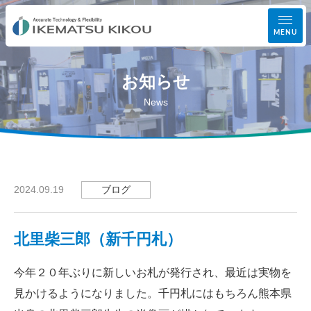
MENU
お知らせ
事業案内
News
設備紹介
加工実績
ブログ
2024.09.19
会社案内
北里柴三郎（新千円札）
お知らせ
今年２０年ぶりに新しいお札が発行され、最近は実物を
お問い合わせ
見かけるようになりました。千円札にはもちろん熊本県