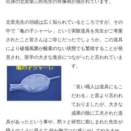
出身の北里柴三郎先生の肖像画が描かれています。
: 096-293-7666
北里先生の功績は広く知られているところですが、その
中で「亀の子シャーレ」という実験道具を先生がご考案
されたこと皆さんはご存じだったでしょうか。この道具
により破傷風菌が酸素のない状態でも繁殖することが発
見され、医学の大きな進歩につながったと言われていま
す。
「良い職人は道具にもこ
だわる」と昔より言われ
ておりましたが、大きな
成果の陰に工夫された道
具があったという事や、黙々と研究に勤しまれた先生が
職人のように思えて 何か胸アツな感じがしてやみませ