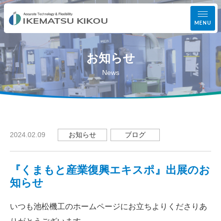
MENU
お知らせ
事業案内
News
設備紹介
加工実績
お知らせ
ブログ
2024.02.09
会社案内
『くまもと産業復興エキスポ』出展のお
お知らせ
知らせ
いつも池松機工のホームページにお立ちよりくださりあ
お問い合わせ