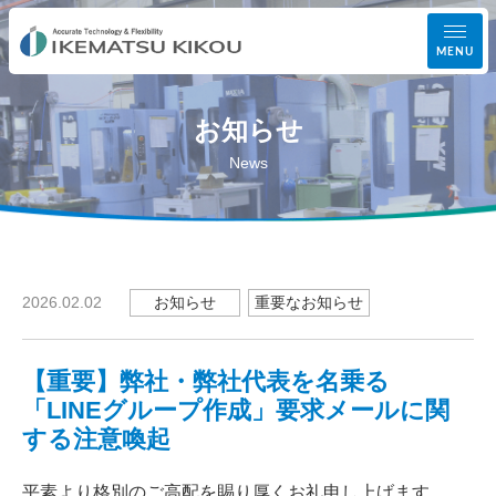
MENU
お知らせ
事業案内
News
設備紹介
加工実績
お知らせ
重要なお知らせ
2026.02.02
会社案内
【重要】弊社・弊社代表を名乗る
お知らせ
「LINEグループ作成」要求メールに関
する注意喚起
お問い合わせ
平素より格別のご高配を賜り厚くお礼申し上げます。